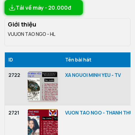
Tải về máy - 20.000đ
Giới thiệu
VUUON TAO NGO - HL
ID
Tên bài hát
2722
XA NGUOI MINH YEU - TV
2721
VUON TAO NGO - THANH THU