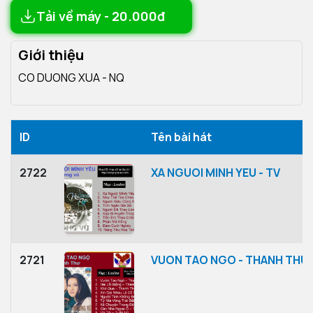
Tải về máy - 20.000đ
Giới thiệu
CO DUONG XUA - NQ
ID
Tên bài hát
2722
XA NGUOI MINH YEU - TV
2721
VUON TAO NGO - THANH THU