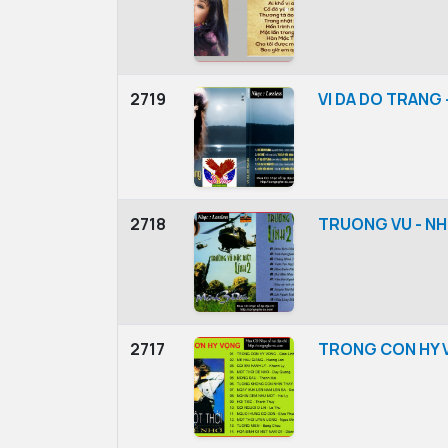
2719
VI DA DO TRANG 
2718
TRUONG VU - NH
2717
TRONG CON HY 