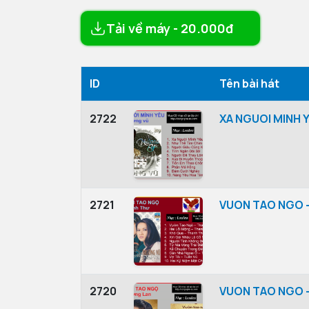
Tải về máy - 20.000đ
ID
Tên bài hát
2722
XA NGUOI MINH Y
2721
VUON TAO NGO 
2720
VUON TAO NGO -