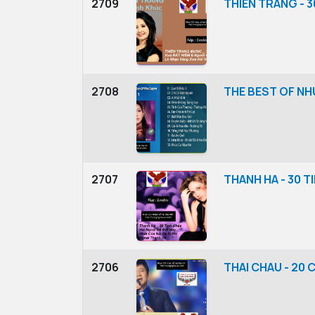
2709
THIEN TRANG - 
2708
THE BEST OF NH
2707
THANH HA - 30 T
2706
THAI CHAU - 20 